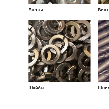
Болты
Вин
Шайбы
Шпи