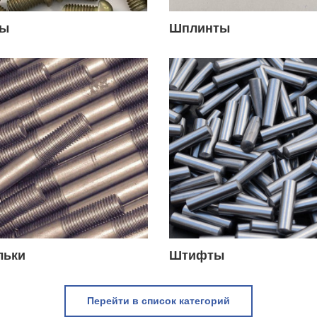
ты
Шплинты
льки
Штифты
Перейти в список категорий