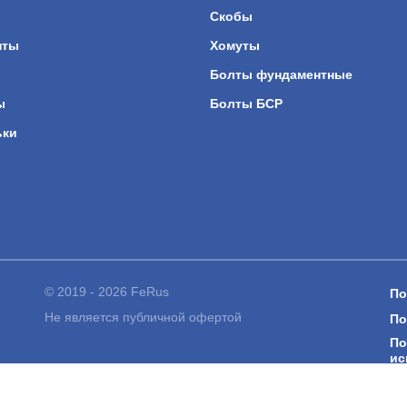
Скобы
нты
Хомуты
Болты фундаментные
ы
Болты БСР
ьки
© 2019 - 2026 FeRus
По
Не является публичной офертой
По
По
ис
Со
са