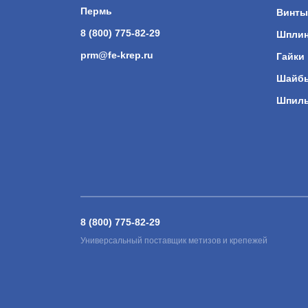
Пермь
Винты
8 (800) 775-82-29
Шпли
prm@fe-krep.ru
Гайки
Шайб
Шпил
8 (800) 775-82-29
Универсальный поставщик метизов и крепежей