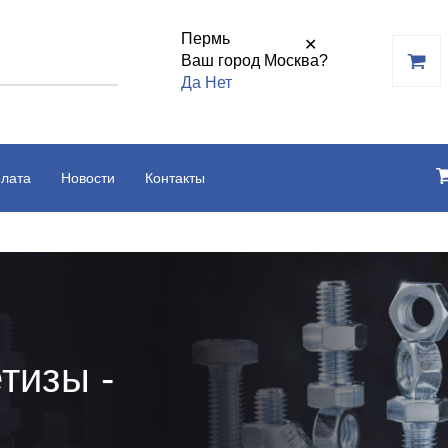
Пермь
✕
Ваш город Москва?
Да
Нет
плата
Новости
Контакты
тизы -
ь