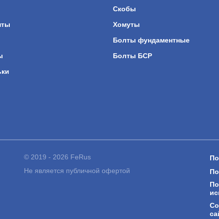
Скобы
нты
Хомуты
Болты фундаментные
ы
Болты БСР
ьки
© 2019 - 2026 FeRus
По
Не является публичной офертой
По
По
ис
Со
са