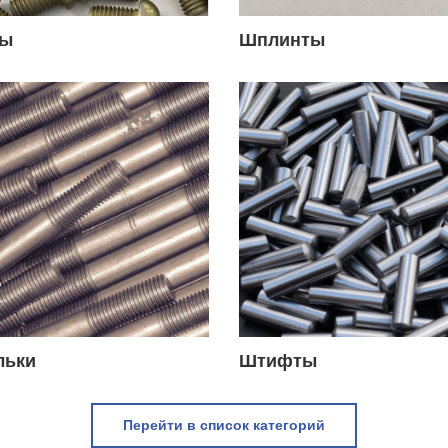
ты
Шплинты
льки
Штифты
Перейти в список категорий