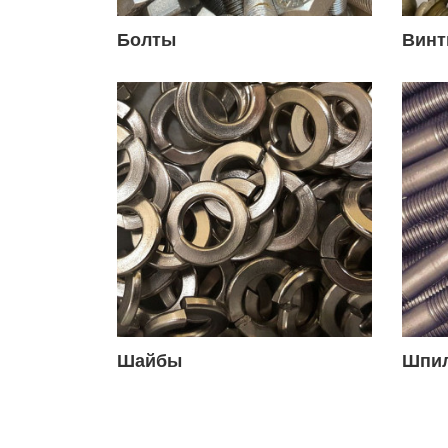
Болты
Вин
Шайбы
Шпи